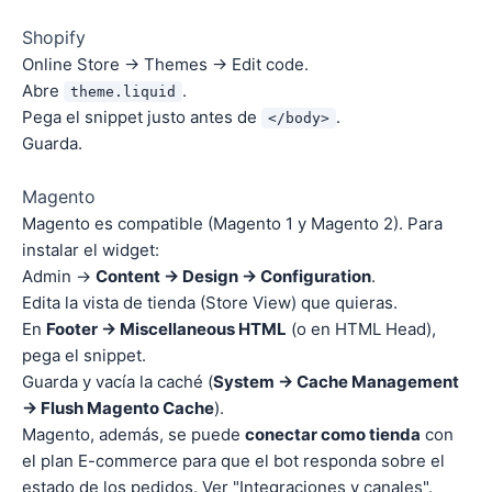
Shopify
Online Store → Themes → Edit code.
Abre
.
theme.liquid
Pega el snippet justo antes de
.
</body>
Guarda.
Magento
Magento es compatible (Magento 1 y Magento 2). Para
instalar el widget:
Admin →
Content → Design → Configuration
.
Edita la vista de tienda (Store View) que quieras.
En
Footer → Miscellaneous HTML
(o en HTML Head),
pega el snippet.
Guarda y vacía la caché (
System → Cache Management
→ Flush Magento Cache
).
Magento, además, se puede
conectar como tienda
con
el plan E-commerce para que el bot responda sobre el
estado de los pedidos. Ver "Integraciones y canales".