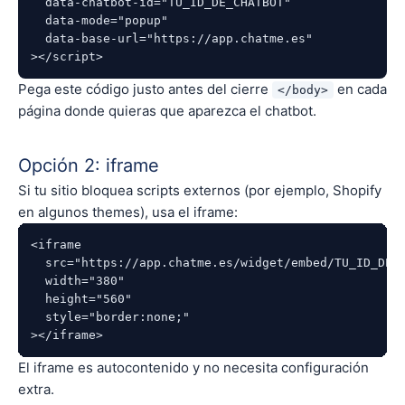
  data-chatbot-id="TU_ID_DE_CHATBOT"

  data-mode="popup"

  data-base-url="https://app.chatme.es"

Pega este código justo antes del cierre
en cada
</body>
página donde quieras que aparezca el chatbot.
Opción 2: iframe
Si tu sitio bloquea scripts externos (por ejemplo, Shopify
en algunos themes), usa el iframe:
<iframe

  src="https://app.chatme.es/widget/embed/TU_ID_DE_C
  width="380"

  height="560"

  style="border:none;"

El iframe es autocontenido y no necesita configuración
extra.